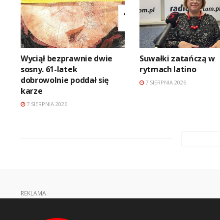
Wyciął bezprawnie dwie
Suwałki zatańczą w
sosny. 61-latek
rytmach latino
dobrowolnie poddał się
7 SIERPNIA 2026
karze
7 SIERPNIA 2026
REKLAMA