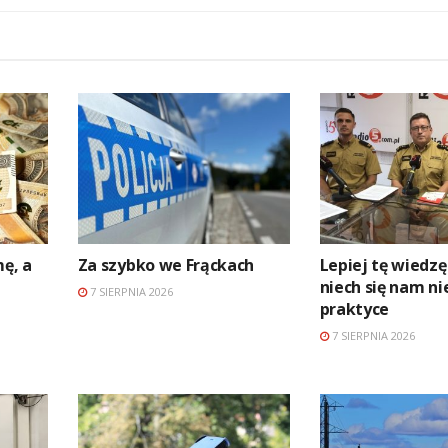
mę, a
Za szybko we Frąckach
Lepiej tę wiedzę
niech się nam ni
7 SIERPNIA 2026
praktyce
7 SIERPNIA 2026