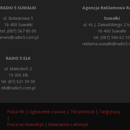
RADIO 5 SUWAŁKI
Agencja Reklamowa Ra
ul. Bulwarowa 5
Suwałki
16-400 Suwałki
ul. Ks J. Zawadzkiego 2 lo
tel. (087) 567 80 00
16-400 Suwałki
erwis@radio5.com.pl
tel. (087) 566 62 10
reklama.suwalki@radio5.
RADIO 5 EŁK
ul. Małeckich 2
19-300 Ełk
tel. (87) 621 59 00
elk@radio5.com.pl
Praca Ełk
|
Ogłoszenie o pracę
|
The protocol
|
Targi pracy
|
Praca na Gowork.pl
|
Kwiaciarnia Laflora.pl