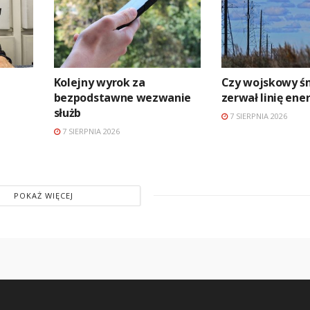
Kolejny wyrok za
Czy wojskowy ś
bezpodstawne wezwanie
zerwał linię en
służb
7 SIERPNIA 2026
7 SIERPNIA 2026
POKAŻ WIĘCEJ