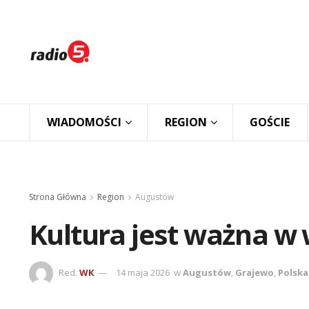
WIADOMOŚCI
REGION
GOŚCIE
Strona Główna
Region
Augustów
Kultura jest ważna w
Red.
WK
14 maja 2026
w
Augustów
,
Grajewo
,
Polska