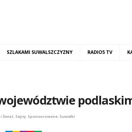
SZLAKAMI SUWALSZCZYZNY
RADIO5 TV
K
 województwie podlaski
 i Świat
,
Sejny
,
Sponsorowane
,
Suwałki