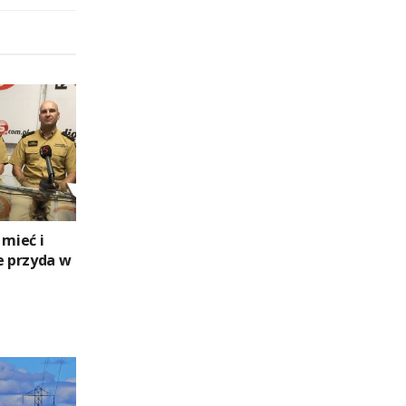
 mieć i
e przyda w