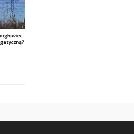
migłowiec
ergetyczną?