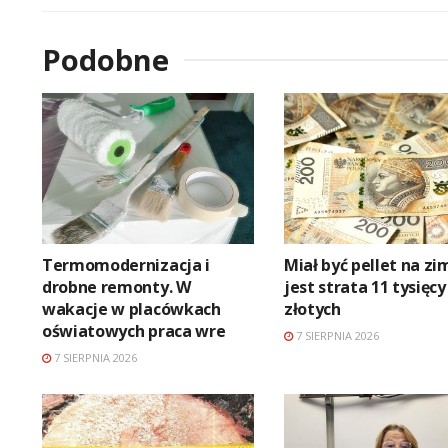
Podobne
Termomodernizacja i
Miał być pellet na zi
drobne remonty. W
jest strata 11 tysięcy
wakacje w placówkach
złotych
oświatowych praca wre
7 SIERPNIA 2026
7 SIERPNIA 2026