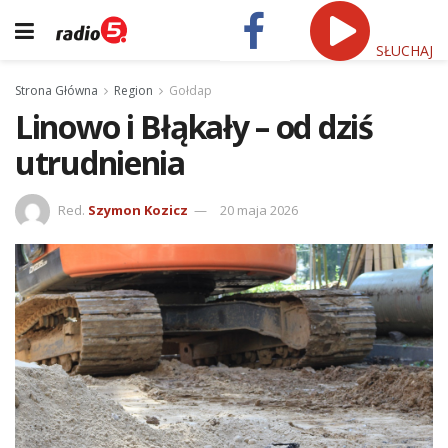
SŁUCHAJ
Strona Główna
Region
Gołdap
Linowo i Błąkały – od dziś
utrudnienia
Red.
Szymon Kozicz
20 maja 2026