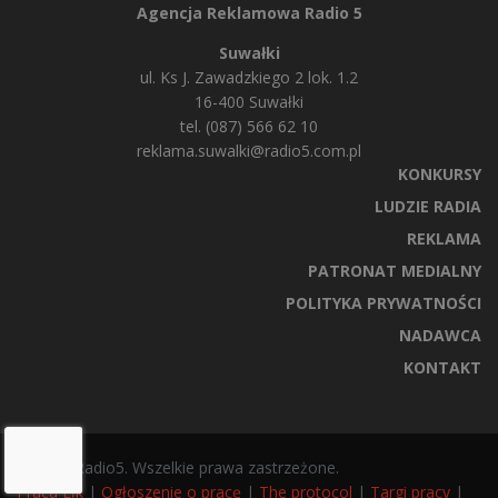
Agencja Reklamowa Radio 5
Suwałki
ul. Ks J. Zawadzkiego 2 lok. 1.2
16-400 Suwałki
tel. (087) 566 62 10
reklama.suwalki@radio5.com.pl
KONKURSY
LUDZIE RADIA
REKLAMA
PATRONAT MEDIALNY
POLITYKA PRYWATNOŚCI
NADAWCA
KONTAKT
© 2025 Radio5. Wszelkie prawa zastrzeżone.
Praca Ełk
|
Ogłoszenie o pracę
|
The protocol
|
Targi pracy
|