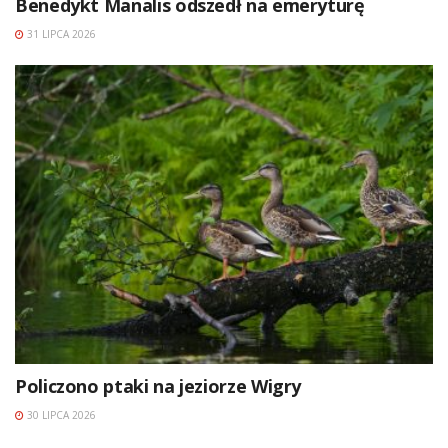
Benedykt Manalis odszedł na emeryturę
31 LIPCA 2026
Policzono ptaki na jeziorze Wigry
30 LIPCA 2026