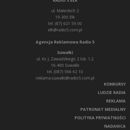
RADIO 5 EŁK
ul. Małeckich 2
19-300 Ełk
tel. (87) 621 59 00
elk@radio5.com.pl
Agencja Reklamowa Radio 5
Suwałki
ul. Ks J. Zawadzkiego 2 lok. 1.2
16-400 Suwałki
tel. (087) 566 62 10
reklama.suwalki@radio5.com.pl
KONKURSY
LUDZIE RADIA
REKLAMA
PATRONAT MEDIALNY
POLITYKA PRYWATNOŚCI
NADAWCA