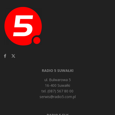
RADIO 5 SUWAŁKI
ul. Bulwarowa 5
16-400 Suwałki
tel. (087) 567 80 00
serwis@radio5.com.pl