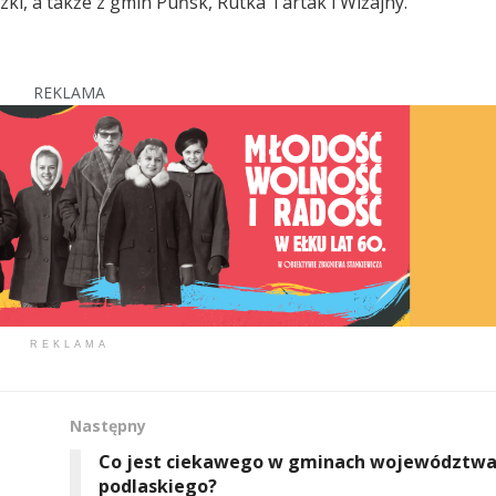
ki, a także z gmin Puńsk, Rutka Tartak i Wiżajny.
REKLAMA
REKLAMA
Następny
Co jest ciekawego w gminach województw
podlaskiego?