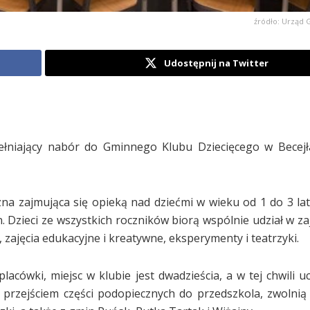
źródło: Urząd 
Udostępnij na Twitter
ełniający nabór do Gminnego Klubu Dziecięcego w Becejł
zna zajmująca się opieką nad dziećmi w wieku od 1 do 3 lat
n. Dzieci ze wszystkich roczników biorą wspólnie udział w za
ajęcia edukacyjne i kreatywne, eksperymenty i teatrzyki.
lacówki, miejsc w klubie jest dwadzieścia, a w tej chwili u
 przejściem części podopiecznych do przedszkola, zwolnią 