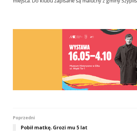
miejsca. Do klubu zapisane są maluchy z gminy Szyplisz
Poprzedni
Pobił matkę. Grozi mu 5 lat