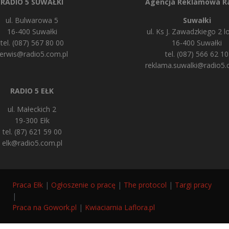
RADIO 5 SUWAŁKI
Agencja Reklamowa Ra
ul. Bulwarowa 5
Suwałki
16-400 Suwałki
ul. Ks J. Zawadzkiego 2 lo
tel. (087) 567 80 00
16-400 Suwałki
erwis@radio5.com.pl
tel. (087) 566 62 10
reklama.suwalki@radio5.
RADIO 5 EŁK
ul. Małeckich 2
19-300 Ełk
tel. (87) 621 59 00
elk@radio5.com.pl
Praca Ełk
|
Ogłoszenie o pracę
|
The protocol
|
Targi pracy
|
Praca na Gowork.pl
|
Kwiaciarnia Laflora.pl