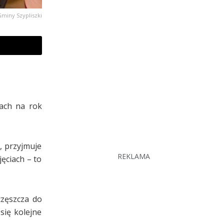
Gminy Szypliszki
ach na rok
, przyjmuje
REKLAMA
jęciach – to
częszcza do
się kolejne