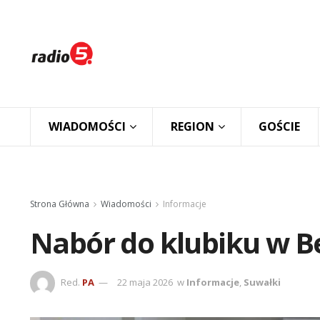
WIADOMOŚCI
REGION
GOŚCIE
Strona Główna
Wiadomości
Informacje
Nabór do klubiku w Be
Red.
PA
22 maja 2026
w
Informacje
,
Suwałki