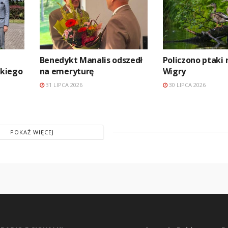
Benedykt Manalis odszedł
Policzono ptaki 
kiego
na emeryturę
Wigry
31 LIPCA 2026
30 LIPCA 2026
POKAŻ WIĘCEJ