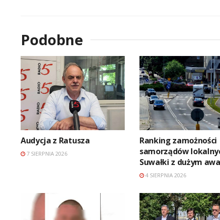
Podobne
Audycja z Ratusza
Ranking zamożności
samorządów lokalny
7 SIERPNIA 2026
Suwałki z dużym aw
4 SIERPNIA 2026