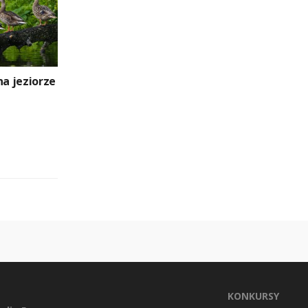
na jeziorze
KONKURSY