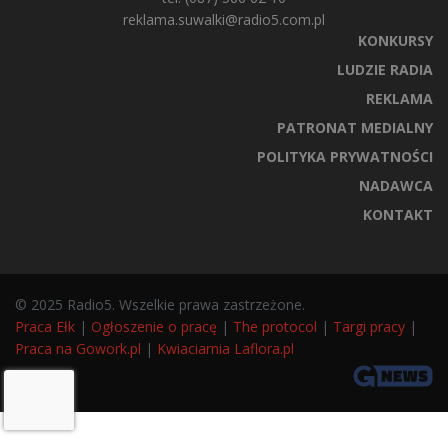
reklama.suwalki@radio5.com.pl
KONKURSY
LUDZIE RADIA
REKLAMA
PATRONAT MEDIALNY
POLITYKA PRYWATNOŚCI
NADAWCA
KONTAKT
© 2025 Radio5. Wszelkie prawa zastrzeżone.
Praca Ełk
|
Ogłoszenie o pracę
|
The protocol
|
Targi pracy
|
Praca na Gowork.pl
|
Kwiaciarnia Laflora.pl