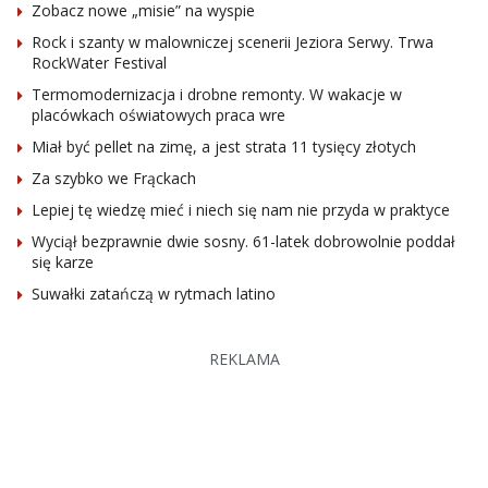
Zobacz nowe „misie” na wyspie
Rock i szanty w malowniczej scenerii Jeziora Serwy. Trwa
RockWater Festival
Termomodernizacja i drobne remonty. W wakacje w
placówkach oświatowych praca wre
Miał być pellet na zimę, a jest strata 11 tysięcy złotych
Za szybko we Frąckach
Lepiej tę wiedzę mieć i niech się nam nie przyda w praktyce
Wyciął bezprawnie dwie sosny. 61-latek dobrowolnie poddał
się karze
Suwałki zatańczą w rytmach latino
REKLAMA