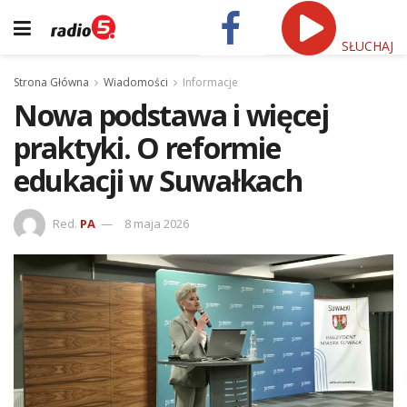
SŁUCHAJ
Strona Główna
Wiadomości
Informacje
Nowa podstawa i więcej
praktyki. O reformie
edukacji w Suwałkach
Red.
PA
8 maja 2026