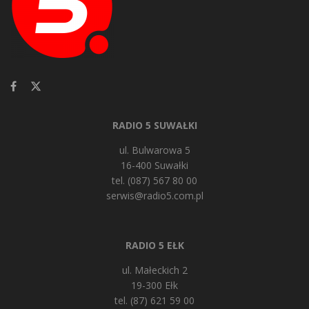
RADIO 5 SUWAŁKI
ul. Bulwarowa 5
16-400 Suwałki
tel. (087) 567 80 00
serwis@radio5.com.pl
RADIO 5 EŁK
ul. Małeckich 2
19-300 Ełk
tel. (87) 621 59 00