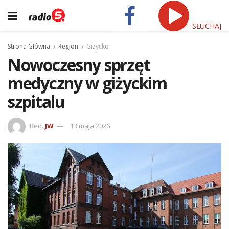
SŁUCHAJ
Strona Główna
Region
Giżycko
Nowoczesny sprzęt
medyczny w giżyckim
szpitalu
Red.
JW
13 maja 2026