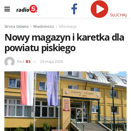
SŁUCHAJ
Strona Główna
Wiadomości
Informacje
Nowy magazyn i karetka dla
powiatu piskiego
Red.
BS
29 maja 2026