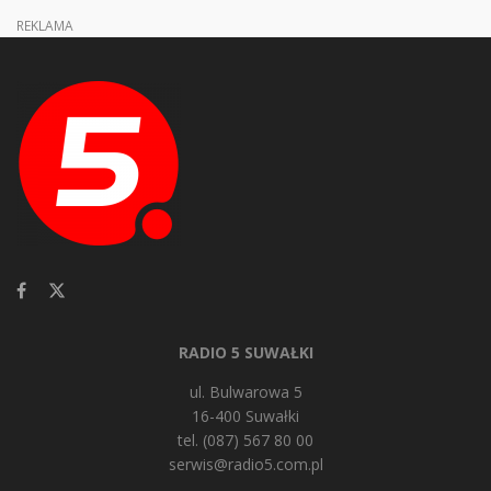
REKLAMA
RADIO 5 SUWAŁKI
ul. Bulwarowa 5
16-400 Suwałki
tel. (087) 567 80 00
serwis@radio5.com.pl