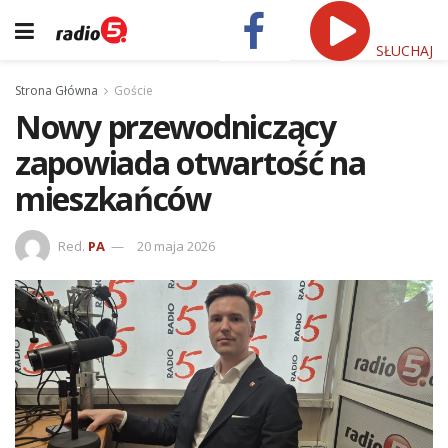
SŁUCHAJ
Strona Główna
Goście
Nowy przewodniczący
zapowiada otwartość na
mieszkańców
Red.
PA
20 maja 2026