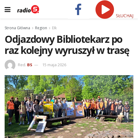
SŁUCHAJ
Strona Główna
Region
Ełk
Odjazdowy Bibliotekarz po
raz kolejny wyruszył w trasę
Red.
BS
15 maja 2026