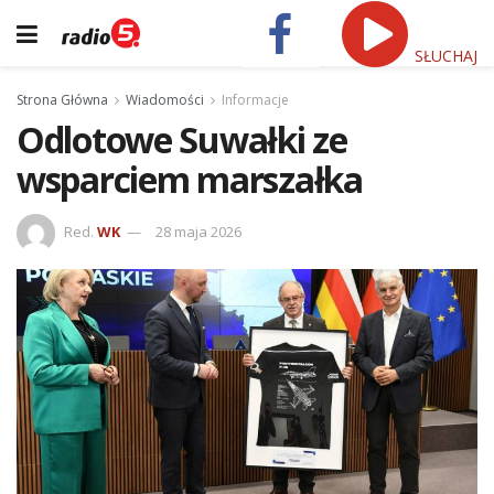
SŁUCHAJ
Strona Główna
Wiadomości
Informacje
Odlotowe Suwałki ze
wsparciem marszałka
Red.
WK
28 maja 2026