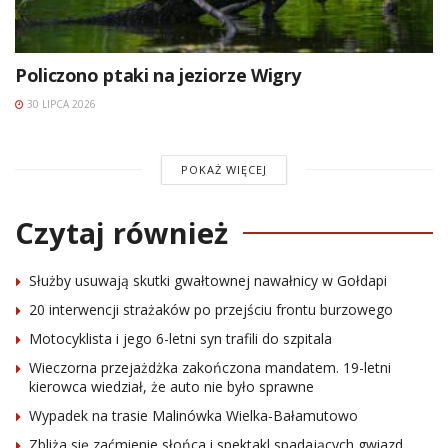
Policzono ptaki na jeziorze Wigry
30 LIPCA 2026
POKAŻ WIĘCEJ
Czytaj również
Służby usuwają skutki gwałtownej nawałnicy w Gołdapi
20 interwencji strażaków po przejściu frontu burzowego
Motocyklista i jego 6-letni syn trafili do szpitala
Wieczorna przejażdżka zakończona mandatem. 19-letni
kierowca wiedział, że auto nie było sprawne
Wypadek na trasie Malinówka Wielka-Bałamutowo
Zbliża się zaćmienie słońca i spektakl spadających gwiazd