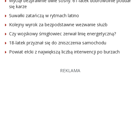
Wyciął bezprawnie dwie sosny. 61-latek dobrowolnie poddał
się karze
Suwałki zatańczą w rytmach latino
Kolejny wyrok za bezpodstawne wezwanie służb
Czy wojskowy śmigłowiec zerwał linię energetyczną?
18-latek przyznał się do zniszczenia samochodu
Powiat ełcki z największą liczbą interwencji po burzach
REKLAMA