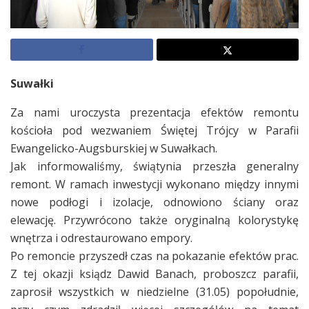
Suwałki
Za nami uroczysta prezentacja efektów remontu
kościoła pod wezwaniem Świętej Trójcy w Parafii
Ewangelicko-Augsburskiej w Suwałkach.
Jak informowaliśmy, świątynia przeszła generalny
remont. W ramach inwestycji wykonano między innymi
nowe podłogi i izolacje, odnowiono ściany oraz
elewację. Przywrócono także oryginalną kolorystykę
wnętrza i odrestaurowano empory.
Po remoncie przyszedł czas na pokazanie efektów prac.
Z tej okazji ksiądz Dawid Banach, proboszcz parafii,
zaprosił wszystkich w niedzielne (31.05) popołudnie,