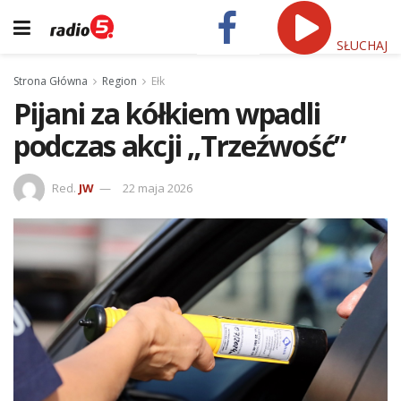
SŁUCHAJ
Strona Główna
Region
Ełk
Pijani za kółkiem wpadli
podczas akcji „Trzeźwość”
Red.
JW
22 maja 2026