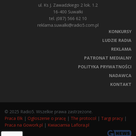
ul. Ks J. Zawadzkiego 2 lok. 1.2
16-400 Suwałki
tel. (087) 566 62 10
reklama.suwalki@radio5.com.pl
KONKURSY
LUDZIE RADIA
REKLAMA
PATRONAT MEDIALNY
POLITYKA PRYWATNOŚCI
NADAWCA
KONTAKT
© 2025 Radio5. Wszelkie prawa zastrzeżone.
Praca Ełk
|
Ogłoszenie o pracę
|
The protocol
|
Targi pracy
|
Praca na Gowork.pl
|
Kwiaciarnia Laflora.pl