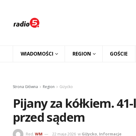
WIADOMOŚCI
REGION
GOŚCIE
Strona Główna
Region
Giżycko
Pijany za kółkiem. 41
przed sądem
Red.
WM
22 maja 2026
w
Giżycko
,
Informacje