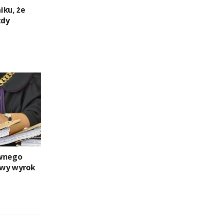
niku, że
zdy
ywnego
dowy wyrok