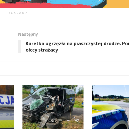
REKLAMA
Następny
Karetka ugrzęzła na piaszczystej drodze. P
ełccy strażacy