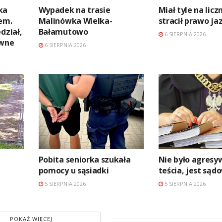
ka
Wypadek na trasie
Miał tyle na licz
em.
Malinówka Wielka-
stracił prawo ja
dział,
Bałamutowo
6 SIERPNIA 2026
awne
6 SIERPNIA 2026
Pobita seniorka szukała
Nie było agres
pomocy u sąsiadki
teścia, jest są
5 SIERPNIA 2026
5 SIERPNIA 2026
POKAŻ WIĘCEJ