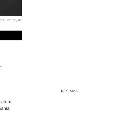
ęcie ilustracyjne
ę
REKLAMA
omatem
wania.