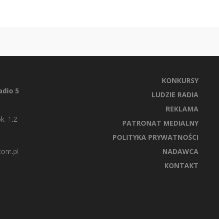
KONKURSY
dio 5
LUDZIE RADIA
REKLAMA
k. 1.2
PATRONAT MEDIALNY
POLITYKA PRYWATNOŚCI
com.pl
NADAWCA
KONTAKT