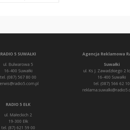
RADIO 5 SUWAŁKI
Agencja Reklamowa Ra
ul. Bulwarowa 5
Suwałki
16-400 Suwałki
ul. Ks J. Zawadzkiego 2 lo
tel. (087) 567 80 00
16-400 Suwałki
erwis@radio5.com.pl
tel. (087) 566 62 10
reklama.suwalki@radio5.
RADIO 5 EŁK
ul. Małeckich 2
19-300 Ełk
tel. (87) 621 59 00