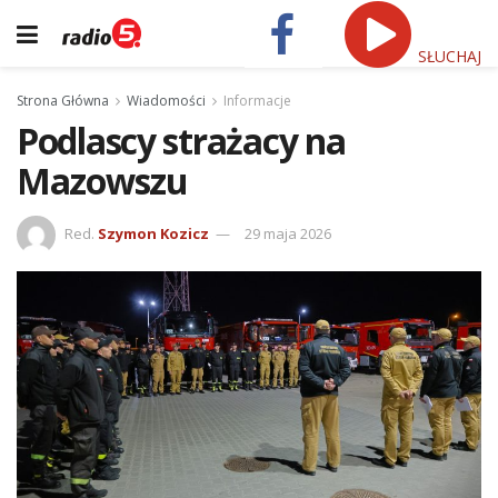
SŁUCHAJ
Strona Główna
Wiadomości
Informacje
Podlascy strażacy na
Mazowszu
Red.
Szymon Kozicz
29 maja 2026