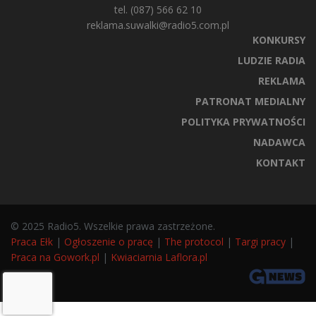
tel. (087) 566 62 10
reklama.suwalki@radio5.com.pl
KONKURSY
LUDZIE RADIA
REKLAMA
PATRONAT MEDIALNY
POLITYKA PRYWATNOŚCI
NADAWCA
KONTAKT
© 2025 Radio5. Wszelkie prawa zastrzeżone.
Praca Ełk
|
Ogłoszenie o pracę
|
The protocol
|
Targi pracy
|
Praca na Gowork.pl
|
Kwiaciarnia Laflora.pl