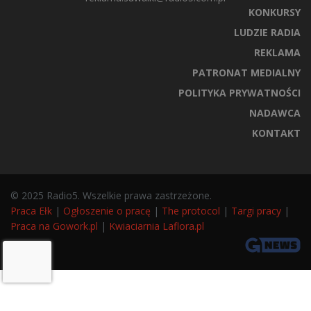
KONKURSY
LUDZIE RADIA
REKLAMA
PATRONAT MEDIALNY
POLITYKA PRYWATNOŚCI
NADAWCA
KONTAKT
© 2025 Radio5. Wszelkie prawa zastrzeżone.
Praca Ełk
|
Ogłoszenie o pracę
|
The protocol
|
Targi pracy
|
Praca na Gowork.pl
|
Kwiaciarnia Laflora.pl