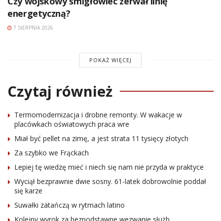
Czy wojskowy śmigłowiec zerwał linię
energetyczną?
7 SIERPNIA 2026
POKAŻ WIĘCEJ
Czytaj również
Termomodernizacja i drobne remonty. W wakacje w
placówkach oświatowych praca wre
Miał być pellet na zimę, a jest strata 11 tysięcy złotych
Za szybko we Frąckach
Lepiej tę wiedzę mieć i niech się nam nie przyda w praktyce
Wyciął bezprawnie dwie sosny. 61-latek dobrowolnie poddał
się karze
Suwałki zatańczą w rytmach latino
Kolejny wyrok za bezpodstawne wezwanie służb