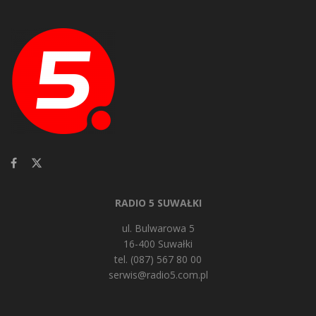
RADIO 5 SUWAŁKI
ul. Bulwarowa 5
16-400 Suwałki
tel. (087) 567 80 00
serwis@radio5.com.pl