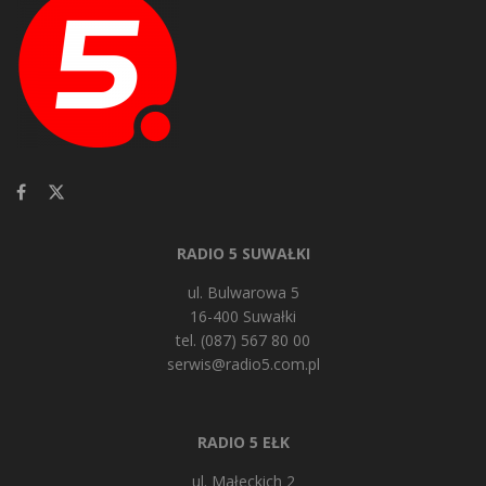
RADIO 5 SUWAŁKI
ul. Bulwarowa 5
16-400 Suwałki
tel. (087) 567 80 00
serwis@radio5.com.pl
RADIO 5 EŁK
ul. Małeckich 2