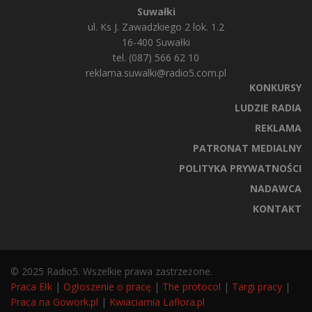
Suwałki
ul. Ks J. Zawadzkiego 2 lok. 1.2
16-400 Suwałki
tel. (087) 566 62 10
reklama.suwalki@radio5.com.pl
KONKURSY
LUDZIE RADIA
REKLAMA
PATRONAT MEDIALNY
POLITYKA PRYWATNOŚCI
NADAWCA
KONTAKT
© 2025 Radio5. Wszelkie prawa zastrzeżone.
Praca Ełk
|
Ogłoszenie o pracę
|
The protocol
|
Targi pracy
|
Praca na Gowork.pl
|
Kwiaciarnia Laflora.pl