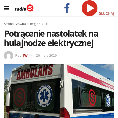
SŁUCHAJ
Strona Główna
Region
Ełk
Potrącenie nastolatek na
hulajnodze elektrycznej
Red.
JW
26 maja 2026