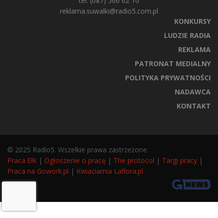
tel. (087) 566 62 10
reklama.suwalki@radio5.com.pl
KONKURSY
LUDZIE RADIA
REKLAMA
PATRONAT MEDIALNY
POLITYKA PRYWATNOŚCI
NADAWCA
KONTAKT
© 2025 Radio5. Wszelkie prawa zastrzeżone.
Praca Ełk
|
Ogłoszenie o pracę
|
The protocol
|
Targi pracy
|
Praca na Gowork.pl
|
Kwiaciarnia Laflora.pl