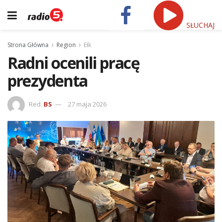
SŁUCHAJ
Strona Główna
Region
Ełk
Radni ocenili pracę
prezydenta
Red.
BS
27 maja 2026