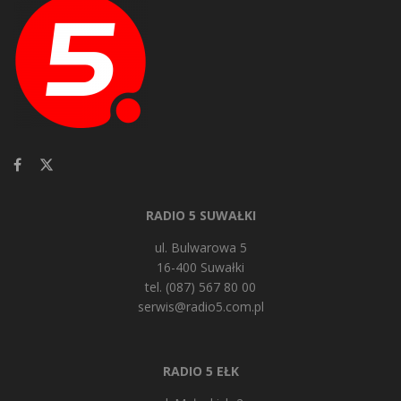
RADIO 5 SUWAŁKI
ul. Bulwarowa 5
16-400 Suwałki
tel. (087) 567 80 00
serwis@radio5.com.pl
RADIO 5 EŁK