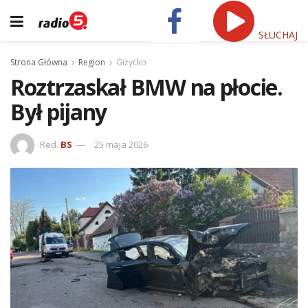
SŁUCHAJ
Strona Główna
Region
Giżycko
Roztrzaskał BMW na płocie.
Był pijany
Red.
BS
25 maja 2026