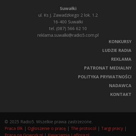
Suwałki
ul. Ks J. Zawadzkiego 2 lok. 1.2
16-400 Suwałki
tel. (087) 566 62 10
reklama.suwalki@radio5.com.pl
KONKURSY
LUDZIE RADIA
REKLAMA
PATRONAT MEDIALNY
POLITYKA PRYWATNOŚCI
NADAWCA
KONTAKT
© 2025 Radio5. Wszelkie prawa zastrzeżone.
Praca Ełk
|
Ogłoszenie o pracę
|
The protocol
|
Targi pracy
|
Praca na Gowork.pl
|
Kwiaciarnia Laflora.pl