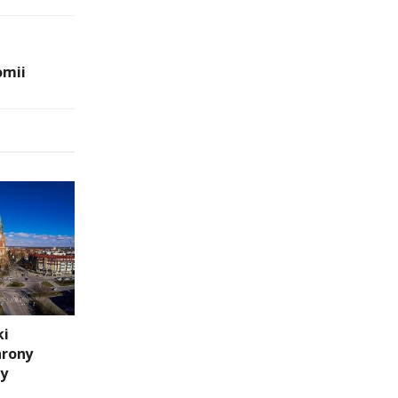
omii
ki
hrony
ny