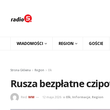
WIADOMOŚCI
REGION
GOŚCIE
Strona Główna
Region
Ełk
Rusza bezpłatne czip
Red.
WM
12 maja 2026
w
Ełk
,
Informacje
,
Region