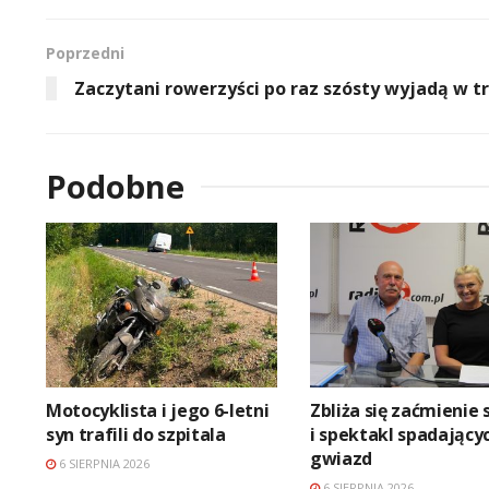
Poprzedni
Zaczytani rowerzyści po raz szósty wyjadą w t
Podobne
Motocyklista i jego 6-letni
Zbliża się zaćmienie 
syn trafili do szpitala
i spektakl spadający
gwiazd
6 SIERPNIA 2026
6 SIERPNIA 2026