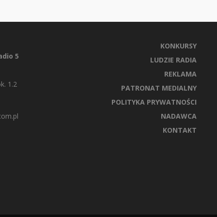
KONKURSY
dio 5
LUDZIE RADIA
REKLAMA
k. 1.2
PATRONAT MEDIALNY
POLITYKA PRYWATNOŚCI
com.pl
NADAWCA
KONTAKT