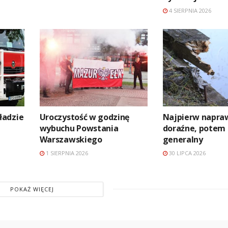
4 SIERPNIA 2026
ładzie
Uroczystość w godzinę
Najpierw napra
wybuchu Powstania
doraźne, potem
Warszawskiego
generalny
1 SIERPNIA 2026
30 LIPCA 2026
POKAŻ WIĘCEJ