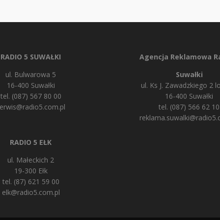
RADIO 5 SUWAŁKI
Agencja Reklamowa Ra
ul. Bulwarowa 5
Suwałki
16-400 Suwałki
ul. Ks J. Zawadzkiego 2 lo
tel. (087) 567 80 00
16-400 Suwałki
erwis@radio5.com.pl
tel. (087) 566 62 10
reklama.suwalki@radio5.
RADIO 5 EŁK
ul. Małeckich 2
19-300 Ełk
tel. (87) 621 59 00
elk@radio5.com.pl