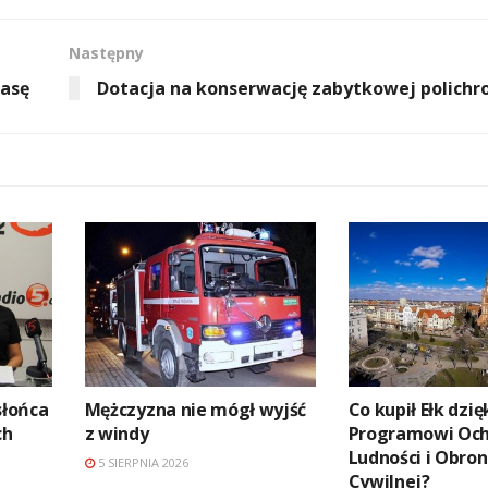
Następny
rasę
Dotacja na konserwację zabytkowej polichr
słońca
Mężczyzna nie mógł wyjść
Co kupił Ełk dzię
ch
z windy
Programowi Oc
Ludności i Obro
5 SIERPNIA 2026
Cywilnej?