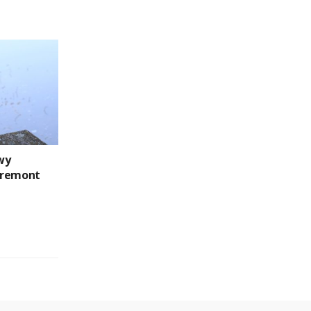
wy
 remont