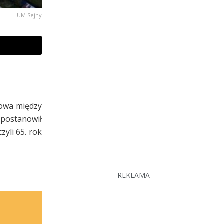
UM Sejny
Mowa między
postanowił
yli 65. rok
REKLAMA