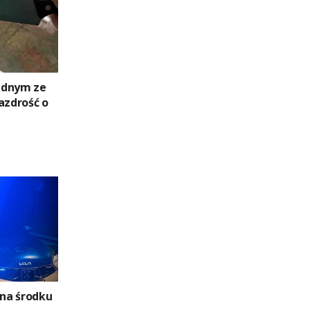
ednym ze
azdrość o
 na środku