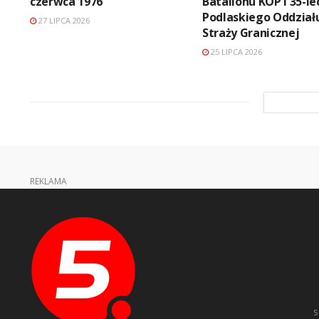
czerwca 1976
Batalionu KOP i 35-le
Podlaskiego Oddział
27 LIPCA 2026
Straży Granicznej
25 LIPCA 2026
REKLAMA
s