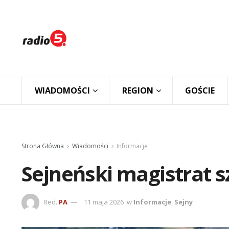
WIADOMOŚCI
REGION
GOŚCIE
Strona Główna
Wiadomości
Informacje
Sejneński magistrat sz
Red.
PA
11 maja 2026
w
Informacje
,
Sejny