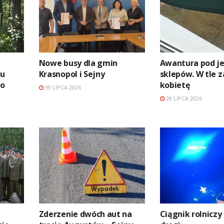
Nowe busy dla gmin
Awantura pod j
iu
Krasnopol i Sejny
sklepów. W tle z
ko
kobietę
30 LIPCA 2026
28 LIPCA 2026
Zderzenie dwóch aut na
Ciągnik rolniczy