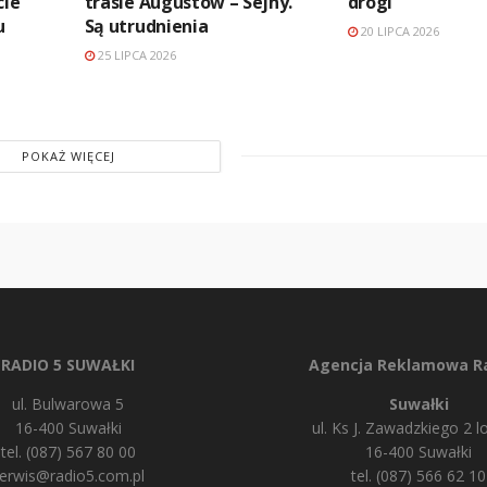
cie
trasie Augustów – Sejny.
drogi
u
Są utrudnienia
20 LIPCA 2026
25 LIPCA 2026
POKAŻ WIĘCEJ
RADIO 5 SUWAŁKI
Agencja Reklamowa Ra
ul. Bulwarowa 5
Suwałki
16-400 Suwałki
ul. Ks J. Zawadzkiego 2 lo
tel. (087) 567 80 00
16-400 Suwałki
erwis@radio5.com.pl
tel. (087) 566 62 10