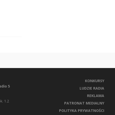
KONKURSY
dio 5
LUDZIE RADIA
REKLAMA
k. 1.2
PATRONAT MEDIALNY
POLITYKA PRYWATNOŚCI