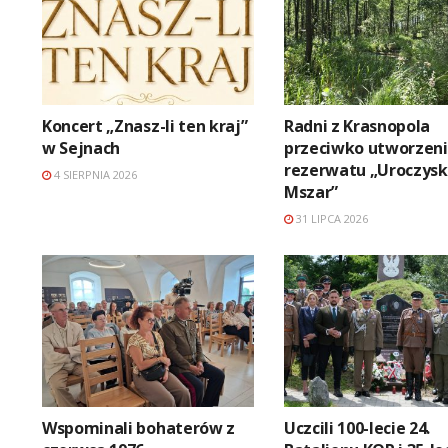
Koncert „Znasz-li ten kraj”
Radni z Krasnopola
w Sejnach
przeciwko utworzen
rezerwatu „Uroczys
4 SIERPNIA 2026
Mszar”
31 LIPCA 2026
Wspominali bohaterów z
Uczcili 100-lecie 24.