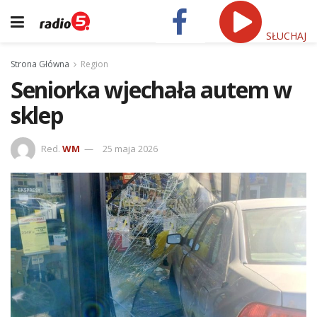
SŁUCHAJ
Strona Główna
Region
Seniorka wjechała autem w
sklep
Red.
WM
25 maja 2026