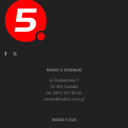
RADIO 5 SUWAŁKI
ul. Bulwarowa 5
16-400 Suwałki
tel. (087) 567 80 00
serwis@radio5.com.pl
RADIO 5 EŁK