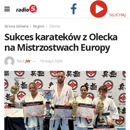
SŁUCHAJ
Strona Główna
Region
Olecko
Sukces karateków z Olecka
na Mistrzostwach Europy
Red.
JW
19 maja 2026