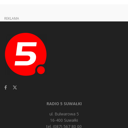
REKLAMA
RADIO 5 SUWAŁKI
ul. Bulwarowa 5
16-400 Suwałki
tel. (087) 567 80 00