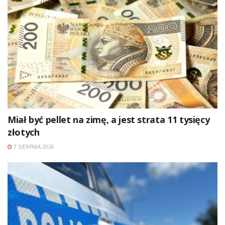
Miał być pellet na zimę, a jest strata 11 tysięcy
złotych
7 SIERPNIA 2026