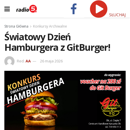
SŁUCHAJ
Strona Główna
Konkursy Archiwalne
Światowy Dzień
Hamburgera z GitBurger!
Red.
AA
26 maja 2026