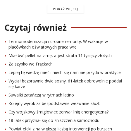
POKAŻ WIĘCEJ
Czytaj również
Termomodernizacja i drobne remonty. W wakacje w
placówkach oświatowych praca wre
Miał być pellet na zimę, a jest strata 11 tysięcy złotych
Za szybko we Frąckach
Lepiej tę wiedzę mieć i niech się nam nie przyda w praktyce
Wyciął bezprawnie dwie sosny. 61-latek dobrowolnie poddał
się karze
Suwałki zatańczą w rytmach latino
Kolejny wyrok za bezpodstawne wezwanie służb
Czy wojskowy śmigłowiec zerwał linię energetyczną?
18-latek przyznał się do zniszczenia samochodu
Powiat ełcki z największą liczbą interwencji po burzach