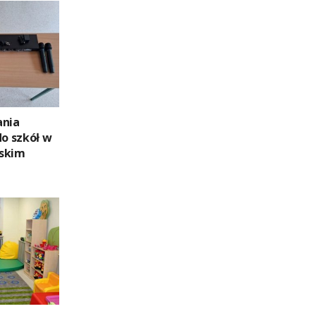
ania
do szkół w
ńskim