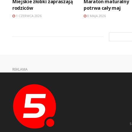
Miejskie żłobki zapraszają
Maraton maturalny
rodziców
potrwa cały maj
1 CZERWCA 2026
8 MAJA 2026
REKLAMA
s