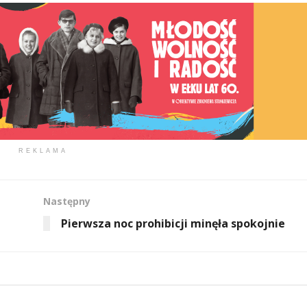
REKLAMA
Następny
Pierwsza noc prohibicji minęła spokojnie