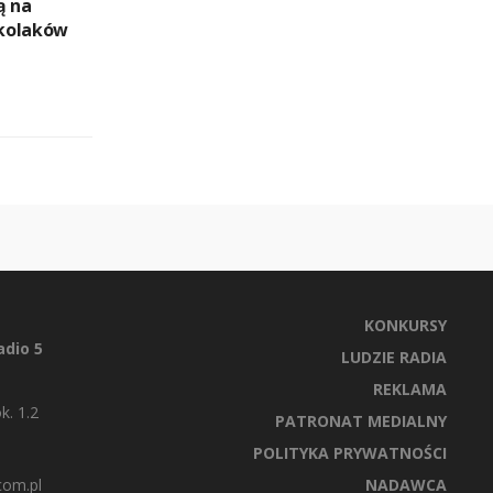
ą na
kolaków
KONKURSY
dio 5
LUDZIE RADIA
REKLAMA
k. 1.2
PATRONAT MEDIALNY
POLITYKA PRYWATNOŚCI
com.pl
NADAWCA