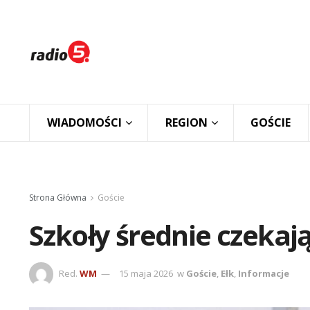
WIADOMOŚCI
REGION
GOŚCIE
Strona Główna
Goście
Szkoły średnie czeka
Red.
WM
15 maja 2026
w
Goście
,
Ełk
,
Informacje