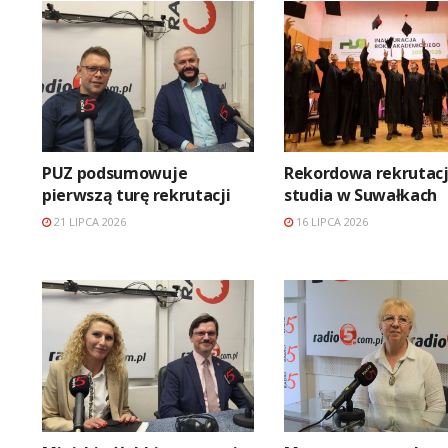
PUZ podsumowuje
Rekordowa rekrutacj
pierwszą turę rekrutacji
studia w Suwałkach
21 LIPCA 2026
16 LIPCA 2026