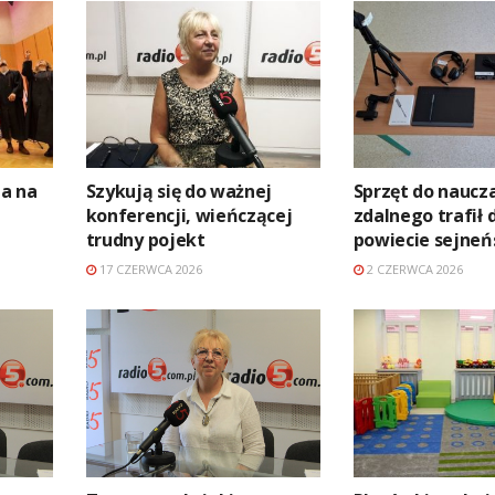
a na
Szykują się do ważnej
Sprzęt do naucz
konferencji, wieńczącej
zdalnego trafił 
trudny pojekt
powiecie sejne
17 CZERWCA 2026
2 CZERWCA 2026