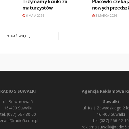
Trzymamy kciuki za
Placówki czekaj
maturzystów
nowych przedsz
6 MAJA 2026
3 MARCA 2026
POKAŻ WIĘCEJ
RADIO 5 SUWAŁKI
Agencja Reklamowa Ra
ul. Bulwarowa 5
Suwałki
16-400 Suwałki
ul. Ks J. Zawadzkiego 2 lo
tel. (087) 567 80 00
16-400 Suwałki
erwis@radio5.com.pl
tel. (087) 566 62 10
reklama.suwalki@radio5.