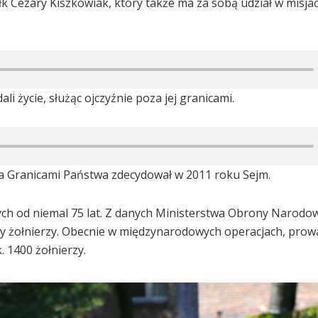
 Cezary Kiszkowiak, który także ma za sobą udział w misja
ali życie, służąc ojczyźnie poza jej granicami.
 Granicami Państwa zdecydował w 2011 roku Sejm.
nych od niemal 75 lat. Z danych Ministerstwa Obrony Narodo
ięcy żołnierzy. Obecnie w międzynarodowych operacjach, pro
. 1400 żołnierzy.