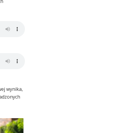
ch
wej wynika,
wadzonych