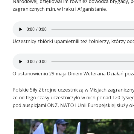
Narodowej, dziękował im również dowódca brygady, płk
zagranicznych m.in. w Iraku i Afganistanie.
Uczestnicy zbiórki upamiętnili też żołnierzy, którzy odd
O ustanowieniu 29 maja Dniem Weterana Działań poza
Polskie Siły Zbrojne uczestniczą w Misjach zagranicz
że od tego czasy uczestniczyło w nich ponad 120 tys
pod auspicjami ONZ, NATO i Unii Europejskiej służy ok