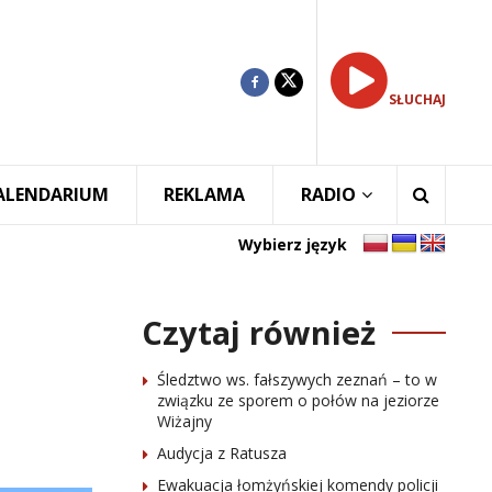
SŁUCHAJ
ALENDARIUM
REKLAMA
RADIO
Wybierz język
Czytaj również
Śledztwo ws. fałszywych zeznań – to w
związku ze sporem o połów na jeziorze
Wiżajny
Audycja z Ratusza
Ewakuacja łomżyńskiej komendy policji