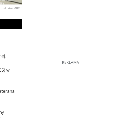
zdj. 4W-MBOT
ej.
REKLAMA
05) w
eterana,
ny