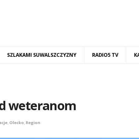
SZLAKAMI SUWALSZCZYZNY
RADIO5 TV
K
ołd weteranom
acje
,
Olecko
,
Region