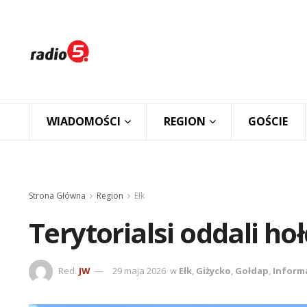
WIADOMOŚCI
REGION
GOŚCIE
Strona Główna
Region
Ełk
Terytorialsi oddali h
Red.
JW
29 maja 2026
w
Ełk
,
Giżycko
,
Gołdap
,
Inform