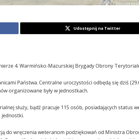
Udostępnij na Twitter
łnierze 4. Warmińsko-Mazurskiej Brygady Obrony Terytorialn
cami Państwa. Centralne uroczystości odbędą się dziś (29.
anów organizowane były w jednostkach.
lnej służy, bądź pracuje 115 osób, posiadających status w
jednostki.
azją do wręczenia weteranom podziękowań od Ministra Obro