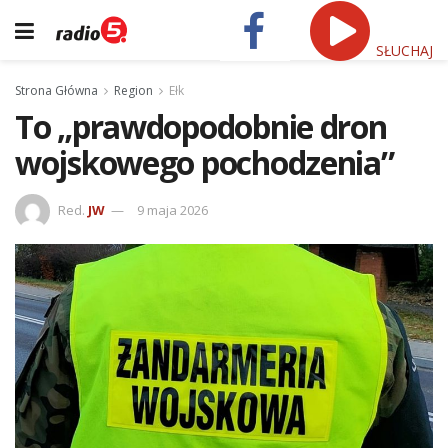
SŁUCHAJ
Strona Główna
Region
Ełk
To „prawdopodobnie dron
wojskowego pochodzenia”
Red.
JW
9 maja 2026