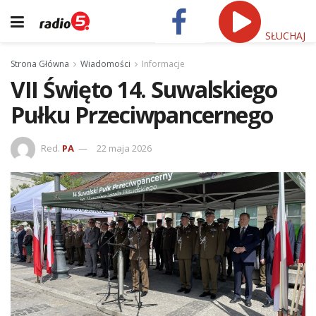
SŁUCHAJ
Strona Główna
Wiadomości
Informacje
VII Święto 14. Suwalskiego
Pułku Przeciwpancernego
Red.
PA
22 maja 2026