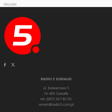
REKLAMA
RADIO 5 SUWAŁKI
ul. Bulwarowa 5
16-400 Suwałki
tel. (087) 567 80 00
serwis@radio5.com.pl