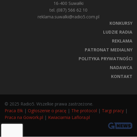
16-400 Suwałki
tel. (087) 566 62 10
reklama.suwalki@radio5.com.pl
KONKURSY
LUDZIE RADIA
REKLAMA
PATRONAT MEDIALNY
POLITYKA PRYWATNOŚCI
NADAWCA
KONTAKT
© 2025 Radio5. Wszelkie prawa zastrzeżone.
Praca Ełk
|
Ogłoszenie o pracę
|
The protocol
|
Targi pracy
|
Praca na Gowork.pl
|
Kwiaciarnia Laflora.pl