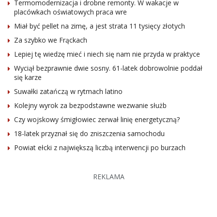
Termomodernizacja i drobne remonty. W wakacje w
placówkach oświatowych praca wre
Miał być pellet na zimę, a jest strata 11 tysięcy złotych
Za szybko we Frąckach
Lepiej tę wiedzę mieć i niech się nam nie przyda w praktyce
Wyciął bezprawnie dwie sosny. 61-latek dobrowolnie poddał
się karze
Suwałki zatańczą w rytmach latino
Kolejny wyrok za bezpodstawne wezwanie służb
Czy wojskowy śmigłowiec zerwał linię energetyczną?
18-latek przyznał się do zniszczenia samochodu
Powiat ełcki z największą liczbą interwencji po burzach
REKLAMA