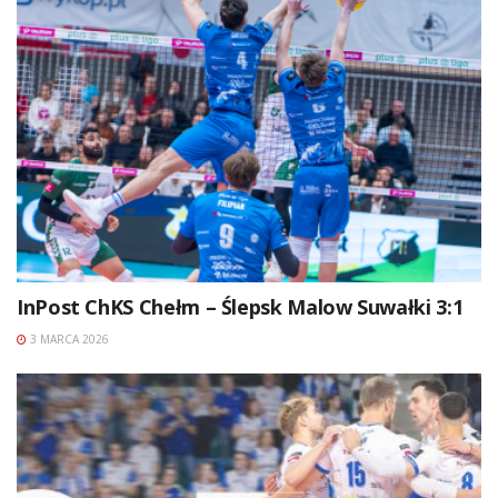
InPost ChKS Chełm – Ślepsk Malow Suwałki 3:1
3 MARCA 2026