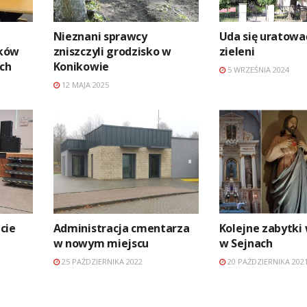
Nieznani sprawcy
Uda się uratowa
tków
zniszczyli grodzisko w
zieleni
ch
Konikowie
5 WRZEŚNIA 2024
12 MAJA 2025
cie
Administracja cmentarza
Kolejne zabytki 
w nowym miejscu
w Sejnach
25 PAŹDZIERNIKA 2022
20 PAŹDZIERNIKA 202