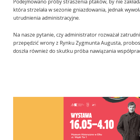
Podejmowano próby straszenia ptaków, by nie zakład
która strzelała w sezonie gniazdowania, jednak wywoła
utrudnienia administracyjne.
Na nasze pytanie, czy administrator rozważał zatrudn
przepędzić wrony z Rynku Zygmunta Augusta, proboszcz
doszła również do skutku próba nawiązania współprac