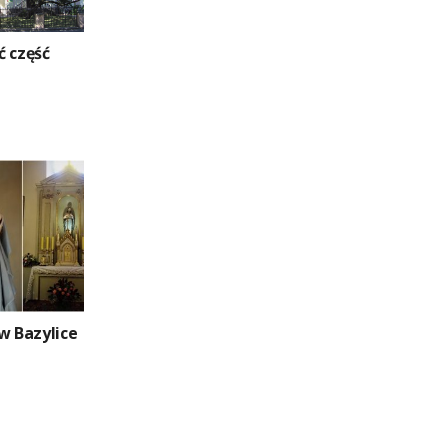
ć część
w Bazylice
1