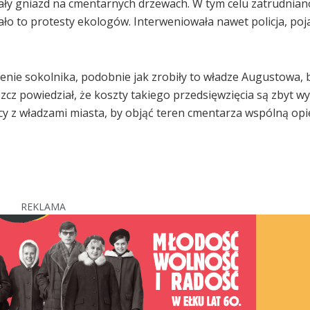
ały gniazd na cmentarnych drzewach. W tym celu zatrudnian
ło to protesty ekologów. Interweniowała nawet policja, poja
ienie sokolnika, podobnie jak zrobiły to władze Augustowa, 
 powiedział, że koszty takiego przedsięwzięcia są zbyt wy
y z władzami miasta, by objąć teren cmentarza wspólną opi
REKLAMA