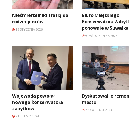
Nieśmiertelniki trafią do
Biuro Miejskiego
rodzin jeńców
Konserwatora Zaby
ponownie w Suwałka
15 STYCZNIA 2026
9 PAŹDZIERNIKA 2025
Wojewoda powołał
Dyskutowali o remon
nowego konserwatora
mostu
zabytków
27 KWIETNIA 2023
7 LUTEGO 2024