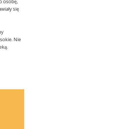
o osobę,
wiały się
by
sokie. Nie
eką.