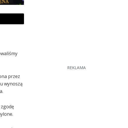
owaliśmy
REKLAMA
ona przez
ku wynoszą
a.
ć zgodę
hylone.