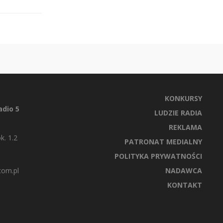
KONKURSY
dio 5
LUDZIE RADIA
REKLAMA
k. 1.2
PATRONAT MEDIALNY
POLITYKA PRYWATNOŚCI
com.pl
NADAWCA
KONTAKT