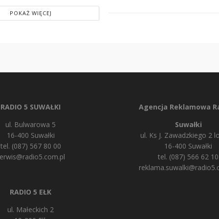
POKAŻ WIĘCEJ
RADIO 5 SUWAŁKI
Agencja Reklamowa Ra
ul. Bulwarowa 5
Suwałki
16-400 Suwałki
ul. Ks J. Zawadzkiego 2 lo
tel. (087) 567 80 00
16-400 Suwałki
erwis@radio5.com.pl
tel. (087) 566 62 10
reklama.suwalki@radio5.
RADIO 5 EŁK
ul. Małeckich 2