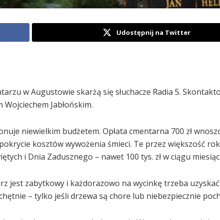
Udostępnij na Twitter
ntarzu w Augustowie skarżą się słuchacze Radia 5. Skontakt
em Wojciechem Jabłońskim.
ponuje niewielkim budżetem. Opłata cmentarna 700 zł wnosz
 pokrycie kosztów wywożenia śmieci. Te przez większość ro
więtych i Dnia Zadusznego – nawet 100 tys. zł w ciągu miesiąc
rz jest zabytkowy i każdorazowo na wycinkę trzeba uzyska
hętnie – tylko jeśli drzewa są chore lub niebezpiecznie poc