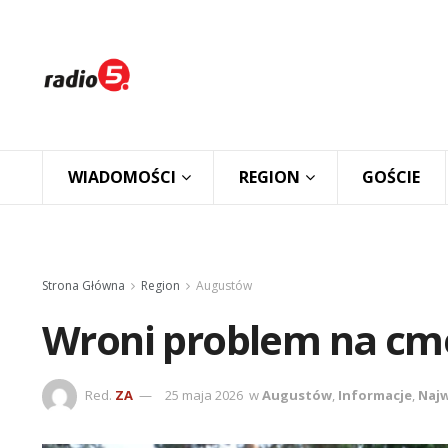
WIADOMOŚCI
REGION
GOŚCIE
Strona Główna
Region
Augustów
Wroni problem na cm
Red.
ZA
25 maja 2026
w
Augustów
,
Informacje
,
Najw