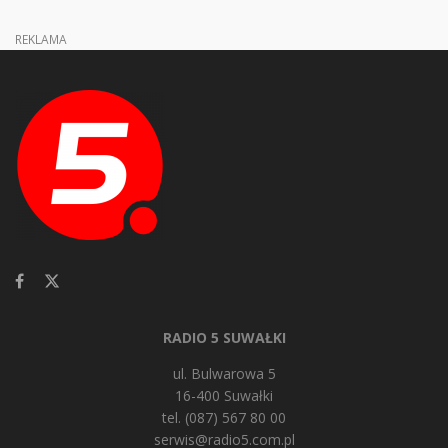
REKLAMA
RADIO 5 SUWAŁKI
ul. Bulwarowa 5
16-400 Suwałki
tel. (087) 567 80 00
serwis@radio5.com.pl