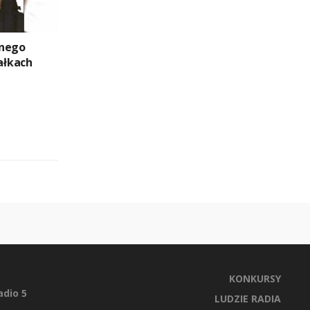
znego
ałkach
KONKURSY
dio 5
LUDZIE RADIA