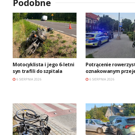
Podobne
Motocyklista i jego 6-letni
Potrącenie rowerzyst
syn trafili do szpitala
oznakowanym przeje
6 SIERPNIA 2026
6 SIERPNIA 2026