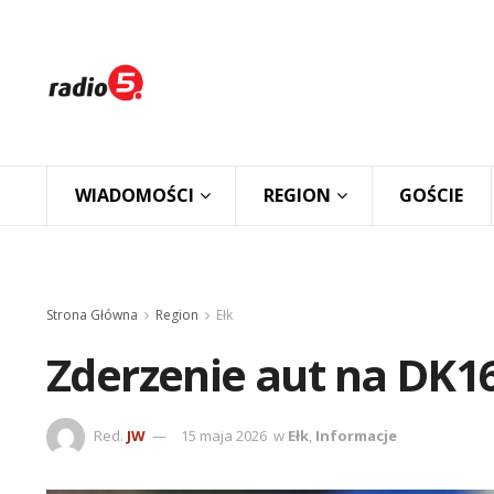
WIADOMOŚCI
REGION
GOŚCIE
Strona Główna
Region
Ełk
Zderzenie aut na DK1
Red.
JW
15 maja 2026
w
Ełk
,
Informacje