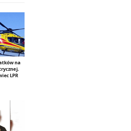
atków na
rycznej.
wiec LPR