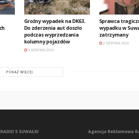
Groźny wypadek na DK63.
Sprawca tragic
ch
Do zderzenia aut doszło
wypadku w Suw
podczas wyprzedzania
zatrzymany
kolumny pojazdów
2 SIERPNIA 2026
3 SIERPNIA 2026
POKAŻ WIĘCEJ
RADIO 5 SUWAŁKI
Agencja Reklamowa Ra