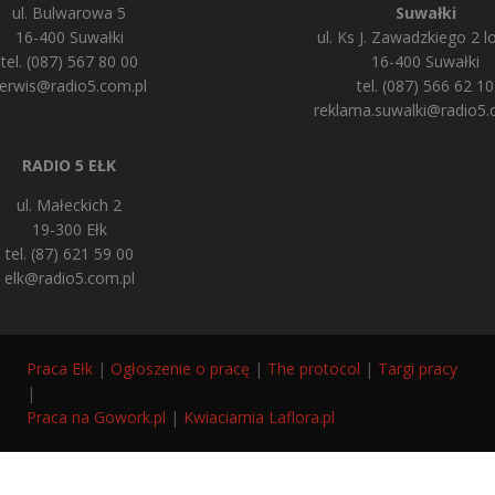
ul. Bulwarowa 5
Suwałki
16-400 Suwałki
ul. Ks J. Zawadzkiego 2 lo
tel. (087) 567 80 00
16-400 Suwałki
erwis@radio5.com.pl
tel. (087) 566 62 10
reklama.suwalki@radio5.
RADIO 5 EŁK
ul. Małeckich 2
19-300 Ełk
tel. (87) 621 59 00
elk@radio5.com.pl
Praca Ełk
|
Ogłoszenie o pracę
|
The protocol
|
Targi pracy
|
Praca na Gowork.pl
|
Kwiaciarnia Laflora.pl