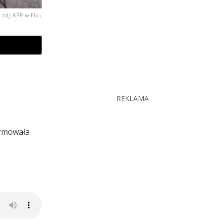
zdj. KPP w Ełku
REKLAMA
ormowała