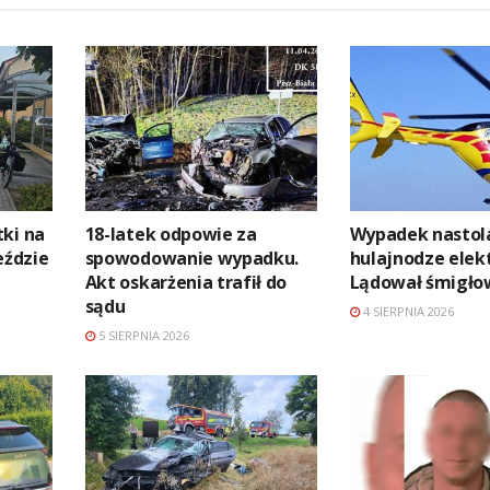
ki na
18-latek odpowie za
Wypadek nastol
ździe
spowodowanie wypadku.
hulajnodze elekt
Akt oskarżenia trafił do
Lądował śmigło
sądu
4 SIERPNIA 2026
5 SIERPNIA 2026