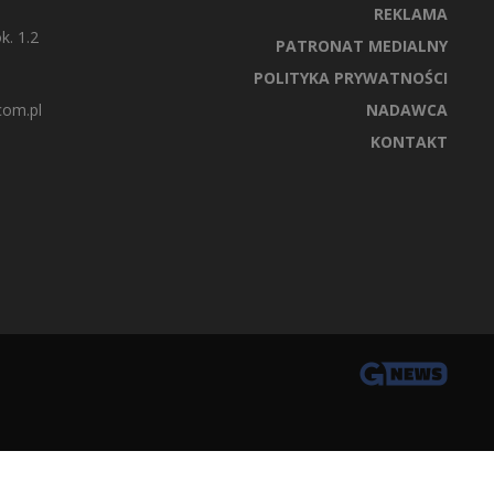
REKLAMA
k. 1.2
PATRONAT MEDIALNY
POLITYKA PRYWATNOŚCI
com.pl
NADAWCA
KONTAKT