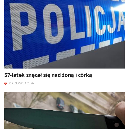
57-latek znęcał się nad żoną i córką
30 CZERWCA 2026