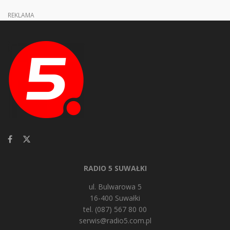
REKLAMA
RADIO 5 SUWAŁKI
ul. Bulwarowa 5
16-400 Suwałki
tel. (087) 567 80 00
serwis@radio5.com.pl