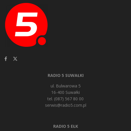
RADIO 5 SUWAŁKI
ul. Bulwarowa 5
16-400 Suwałki
tel. (087) 567 80 00
serwis@radio5.com.pl
RADIO 5 EŁK