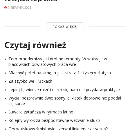
7 SIERPNIA 2026
POKAŻ WIĘCEJ
Czytaj również
Termomodernizacja i drobne remonty. W wakacje w
placówkach oświatowych praca wre
Miał być pellet na zimę, a jest strata 11 tysięcy złotych
Za szybko we Frąckach
Lepiej tę wiedzę mieć i niech się nam nie przyda w praktyce
Wyciął bezprawnie dwie sosny. 61-latek dobrowolnie poddał
się karze
Suwałki zatańczą w rytmach latino
Kolejny wyrok za bezpodstawne wezwanie służb
Czy wojskowy śmigłowiec zerwał linię energetyczną?