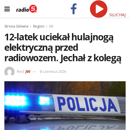
SŁUCHAJ
Strona Główna
Region
Ełk
12-latek uciekał hulajnogą
elektryczną przed
radiowozem. Jechał z kolegą
Red.
JW
8 czerwca 2026