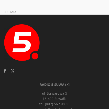
REKLAMA
RADIO 5 SUWAŁKI
ul. Bulwarowa 5
16-400 Suwałki
tel. (087) 567 80 00