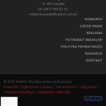
16-400 Suwałki
tel. (087) 566 62 10
reklama.suwalki@radio5.com.pl
KONKURSY
LUDZIE RADIA
REKLAMA
PATRONAT MEDIALNY
POLITYKA PRYWATNOŚCI
NADAWCA
KONTAKT
© 2025 Radio5. Wszelkie prawa zastrzeżone.
Praca Ełk
|
Ogłoszenie o pracę
|
The protocol
|
Targi pracy
|
Praca na Gowork.pl
|
Kwiaciarnia Laflora.pl