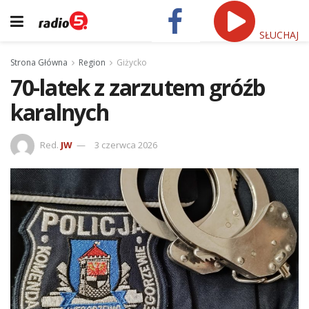
SŁUCHAJ
Strona Główna
Region
Giżycko
70-latek z zarzutem gróźb
karalnych
Red.
JW
3 czerwca 2026