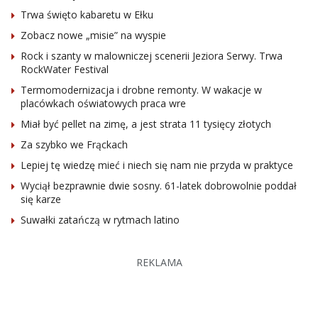
Trwa święto kabaretu w Ełku
Zobacz nowe „misie” na wyspie
Rock i szanty w malowniczej scenerii Jeziora Serwy. Trwa
RockWater Festival
Termomodernizacja i drobne remonty. W wakacje w
placówkach oświatowych praca wre
Miał być pellet na zimę, a jest strata 11 tysięcy złotych
Za szybko we Frąckach
Lepiej tę wiedzę mieć i niech się nam nie przyda w praktyce
Wyciął bezprawnie dwie sosny. 61-latek dobrowolnie poddał
się karze
Suwałki zatańczą w rytmach latino
REKLAMA