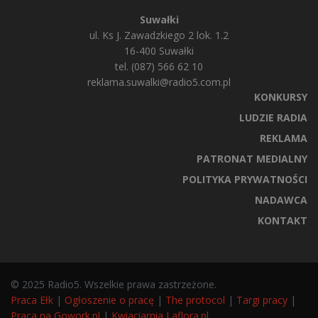
Suwałki
ul. Ks J. Zawadzkiego 2 lok. 1.2
16-400 Suwałki
tel. (087) 566 62 10
reklama.suwalki@radio5.com.pl
KONKURSY
LUDZIE RADIA
REKLAMA
PATRONAT MEDIALNY
POLITYKA PRYWATNOŚCI
NADAWCA
KONTAKT
© 2025 Radio5. Wszelkie prawa zastrzeżone.
Praca Ełk
|
Ogłoszenie o pracę
|
The protocol
|
Targi pracy
|
Praca na Gowork.pl
|
Kwiaciarnia Laflora.pl