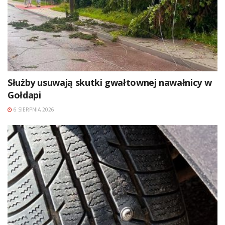
Służby usuwają skutki gwałtownej nawałnicy w
Gołdapi
6 SIERPNIA 2026