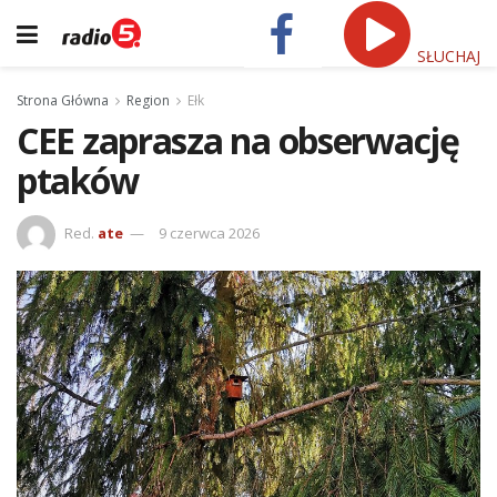
SŁUCHAJ
Strona Główna
Region
Ełk
CEE zaprasza na obserwację
ptaków
Red.
ate
9 czerwca 2026