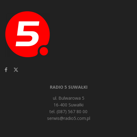
RADIO 5 SUWAŁKI
ul. Bulwarowa 5
16-400 Suwałki
tel. (087) 567 80 00
serwis@radio5.com.pl