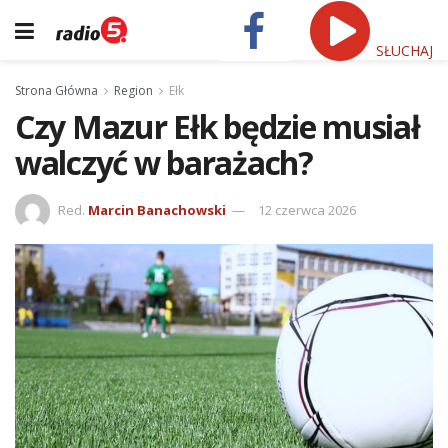
SŁUCHAJ
Strona Główna
Region
Ełk
Czy Mazur Ełk będzie musiał
walczyć w barażach?
Red.
Marcin Banachowski
12 czerwca 2026