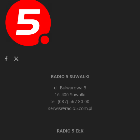
RADIO 5 SUWAŁKI
ul. Bulwarowa 5
16-400 Suwałki
tel. (087) 567 80 00
serwis@radio5.com.pl
RADIO 5 EŁK