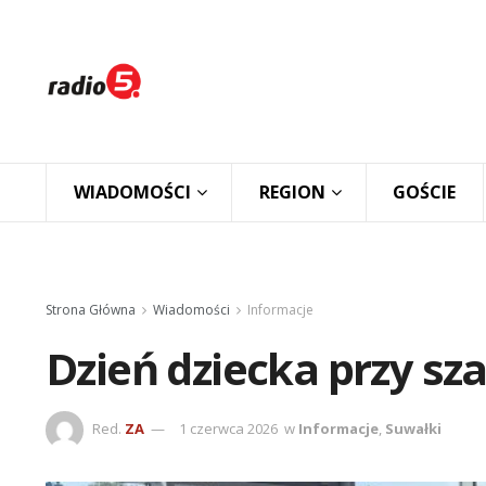
WIADOMOŚCI
REGION
GOŚCIE
Strona Główna
Wiadomości
Informacje
Dzień dziecka przy s
Red.
ZA
1 czerwca 2026
w
Informacje
,
Suwałki