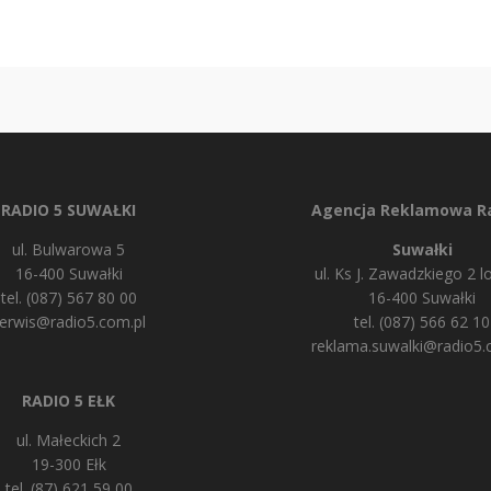
RADIO 5 SUWAŁKI
Agencja Reklamowa Ra
ul. Bulwarowa 5
Suwałki
16-400 Suwałki
ul. Ks J. Zawadzkiego 2 lo
tel. (087) 567 80 00
16-400 Suwałki
erwis@radio5.com.pl
tel. (087) 566 62 10
reklama.suwalki@radio5.
RADIO 5 EŁK
ul. Małeckich 2
19-300 Ełk
tel. (87) 621 59 00