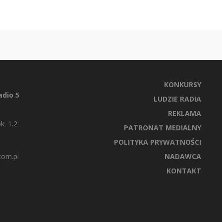
KONKURSY
dio 5
LUDZIE RADIA
REKLAMA
k. 1.2
PATRONAT MEDIALNY
POLITYKA PRYWATNOŚCI
com.pl
NADAWCA
KONTAKT