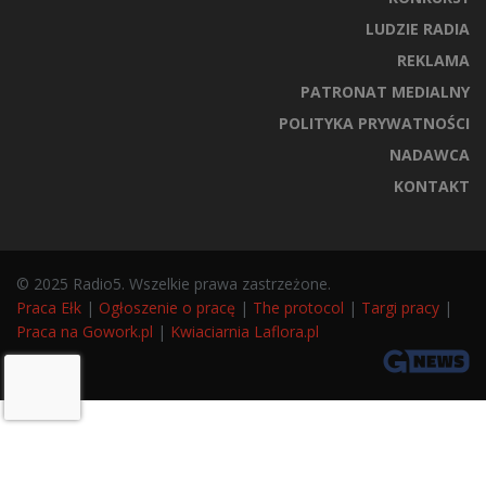
LUDZIE RADIA
REKLAMA
PATRONAT MEDIALNY
POLITYKA PRYWATNOŚCI
NADAWCA
KONTAKT
© 2025 Radio5. Wszelkie prawa zastrzeżone.
Praca Ełk
|
Ogłoszenie o pracę
|
The protocol
|
Targi pracy
|
Praca na Gowork.pl
|
Kwiaciarnia Laflora.pl