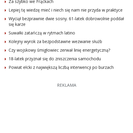
Za szybko we Frąckach
Lepiej tę wiedzę mieć i niech się nam nie przyda w praktyce
Wyciął bezprawnie dwie sosny. 61-latek dobrowolnie poddał
się karze
Suwałki zatańczą w rytmach latino
Kolejny wyrok za bezpodstawne wezwanie służb
Czy wojskowy śmigłowiec zerwał linię energetyczną?
18-latek przyznał się do zniszczenia samochodu
Powiat ełcki z największą liczbą interwencji po burzach
REKLAMA