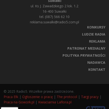
Suwałki
ul. Ks J. Zawadzkiego 2 lok. 1.2
16-400 Suwałki
tel. (087) 566 62 10
reklama.suwalki@radio5.com.pl
KONKURSY
LUDZIE RADIA
REKLAMA
PATRONAT MEDIALNY
POLITYKA PRYWATNOŚCI
NADAWCA
KONTAKT
© 2025 Radio5. Wszelkie prawa zastrzeżone.
Praca Ełk
|
Ogłoszenie o pracę
|
The protocol
|
Targi pracy
|
Praca na Gowork.pl
|
Kwiaciarnia Laflora.pl