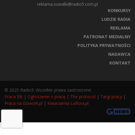
reklama.suwalki@radio5.com.pl
KONKURSY
LUDZIE RADIA
REKLAMA
PATRONAT MEDIALNY
POLITYKA PRYWATNOŚCI
NADAWCA
KONTAKT
© 2025 Radio5. Wszelkie prawa zastrzeżone.
Praca Ełk
|
Ogłoszenie o pracę
|
The protocol
|
Targi pracy
|
Praca na Gowork.pl
|
Kwiaciarnia Laflora.pl