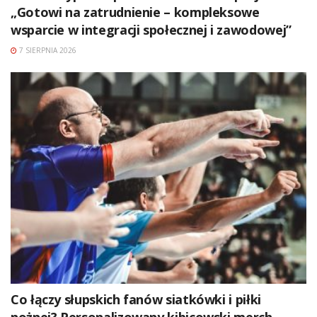
„Gotowi na zatrudnienie – kompleksowe
wsparcie w integracji społecznej i zawodowej”
7 SIERPNIA 2026
Co łączy słupskich fanów siatkówki i piłki
nożnej? Personalizowany kibicowski merch