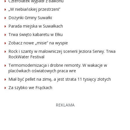
Czterolatek wypadł z balkonu
„W niebiańskiej przestrzeni”
Dożynki Gminy Suwałki
Parada miejska w Suwałkach
Trwa święto kabaretu w Ełku
Zobacz nowe „misie” na wyspie
Rock i szanty w malowniczej scenerii Jeziora Serwy. Trwa
RockWater Festival
Termomodernizacja i drobne remonty. W wakacje w
placówkach oświatowych praca wre
Miał być pellet na zimę, a jest strata 11 tysięcy złotych
Za szybko we Frąckach
REKLAMA