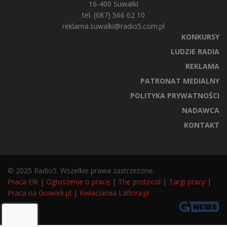
16-400 Suwałki
tel. (087) 566 62 10
reklama.suwalki@radio5.com.pl
KONKURSY
LUDZIE RADIA
REKLAMA
PATRONAT MEDIALNY
POLITYKA PRYWATNOŚCI
NADAWCA
KONTAKT
© 2025 Radio5. Wszelkie prawa zastrzeżone.
Praca Ełk
|
Ogłoszenie o pracę
|
The protocol
|
Targi pracy
|
Praca na Gowork.pl
|
Kwiaciarnia Laflora.pl