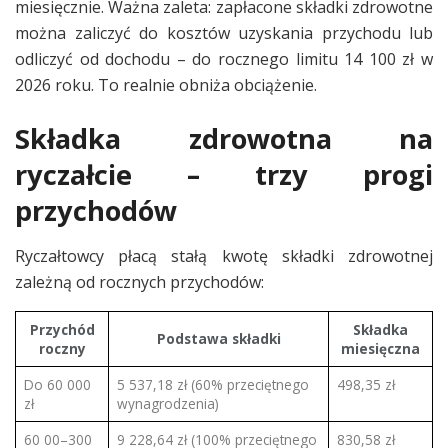
miesięcznie. Ważna zaleta: zapłacone składki zdrowotne
można zaliczyć do kosztów uzyskania przychodu lub
odliczyć od dochodu – do rocznego limitu 14 100 zł w
2026 roku. To realnie obniża obciążenie.
Składka zdrowotna na
ryczałcie – trzy progi
przychodów
Ryczałtowcy płacą stałą kwotę składki zdrowotnej
zależną od rocznych przychodów:
Przychód
Składka
Podstawa składki
roczny
miesięczna
Do 60 000
5 537,18 zł (60% przeciętnego
498,35 zł
zł
wynagrodzenia)
60 00–300
9 228,64 zł (100% przeciętnego
830,58 zł