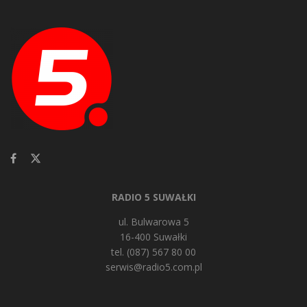
RADIO 5 SUWAŁKI
ul. Bulwarowa 5
16-400 Suwałki
tel. (087) 567 80 00
serwis@radio5.com.pl